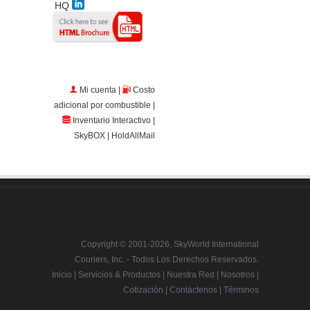
HQ
Mi cuenta
|
Costo
adicional por combustible
|
Inventario Interactivo
|
SkyBOX
|
HoldAllMail
Copyright © 2001
-2026, SkyWorld International
Couriers, Inc. - Todos Los Derechos Reservados.
Inicio
|
Servicios & Productos
|
Nuestra Red
|
Nosotros
|
Cotización
|
Contáctenos
|
Términos