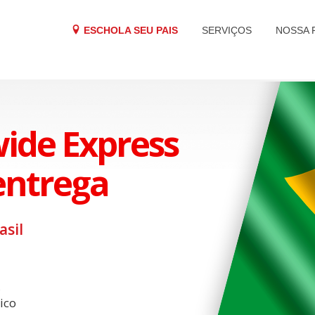
ESCHOLA SEU PAIS
SERVIÇOS
NOSSA 
ide Express
entrega
asil
,
ico