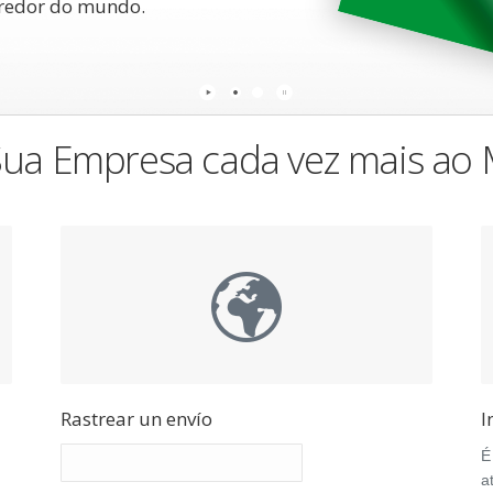
 redor do mundo.
ua Empresa cada vez mais ao
Rastrear un envío
I
É
a