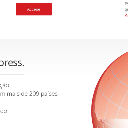
p
Accese
g
A
press.
ição
 em mais de 209 países
do.